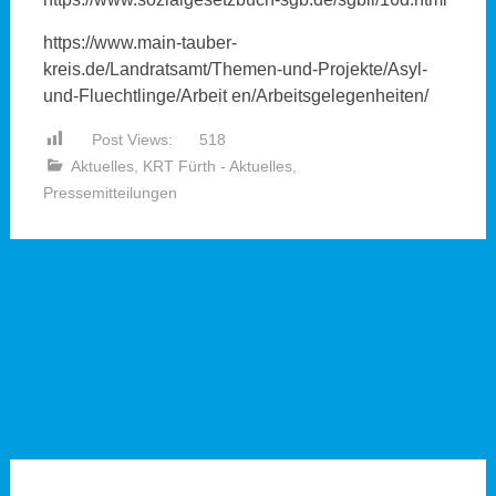
https://www.main-tauber-
kreis.de/Landratsamt/Themen-und-Projekte/Asyl-
und-Fluechtlinge/Arbeit en/Arbeitsgelegenheiten/
Post Views:
518
Aktuelles
,
KRT Fürth - Aktuelles
,
Pressemitteilungen
Beitragsnavigation
←
Stadtrat Zirndorf – Antrag:
Pressemitteilung:
Nisthilfe – Ansiedelung von
Mittelfränkische AfD will
Störchen in Zirndorf
Asylbewerbern und
unterstützen
Flüchtlingen
Arbeitsgelegenheiten
anbieten
→