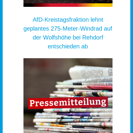
AfD-Kreistagsfraktion lehnt
geplantes 275-Meter-Windrad auf
der Wolfshöhe bei Rehdorf
entschieden ab