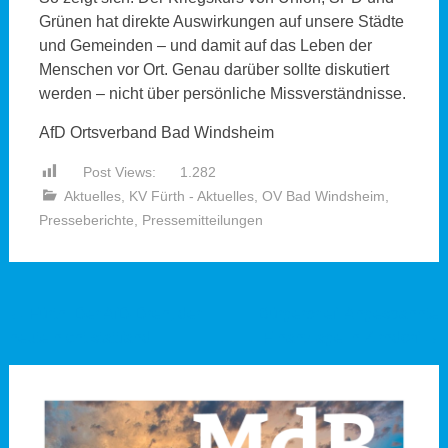
Grünen hat direkte Auswirkungen auf unsere Städte
und Gemeinden – und damit auf das Leben der
Menschen vor Ort. Genau darüber sollte diskutiert
werden – nicht über persönliche Missverständnisse.
AfD Ortsverband Bad Windsheim
Post Views:
1.282
Aktuelles
,
KV Fürth - Aktuelles
,
OV Bad Windsheim
,
Presseberichte
,
Pressemitteilungen
Beitragsnavigation
←
Fürth: Der AfD-Dreh, der
Bürgerbrief: Angespannte
heute nicht stattfand
Finanzlage in Zirndorf
→