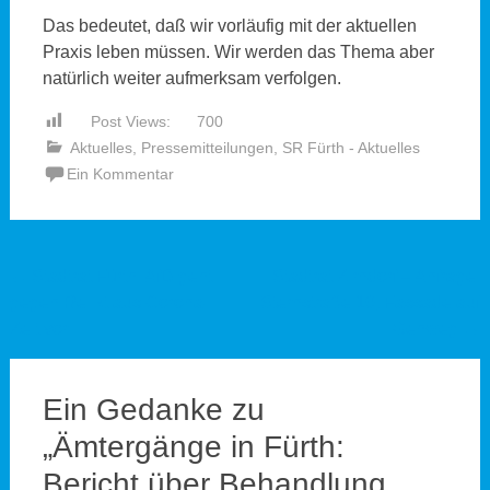
Das bedeutet, daß wir vorläufig mit der aktuellen
Praxis leben müssen. Wir werden das Thema aber
natürlich weiter aufmerksam verfolgen.
Post Views:
700
Aktuelles
,
Pressemitteilungen
,
SR Fürth - Aktuelles
Ein Kommentar
Beitragsnavigation
←
Stadtrat Fürth: AfD geht
Stadtrat Zirndorf – Anfrage:
gegen Relikt aus Corona-
Sternstraße 10, Fassade auf
Zeit vor
Gehweg
→
Ein Gedanke zu
„
Ämtergänge in Fürth:
Bericht über Behandlung