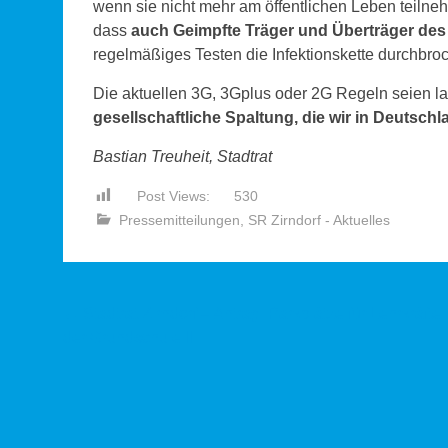
wenn sie nicht mehr am öffentlichen Leben teiln
dass
auch
Geimpfte Träger und Überträger des
regelmäßiges Testen die Infektionskette durchbro
Die aktuellen 3G, 3Gplus oder 2G Regeln seien la
gesellschaftliche Spaltung, die wir in Deutschl
Bastian Treuheit, Stadtrat
Post Views:
530
Pressemitteilungen
,
SR Zirndorf - Aktuelles
Beitragsnavigation
←
Stadtrat Zirndorf – Antrag: Parkplätze für Lehrkräfte
der Grundschule II