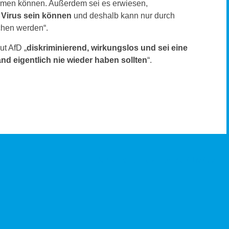
ehmen können. Außerdem sei es erwiesen,
 Virus sein können
und deshalb kann nur durch
chen werden“.
ut AfD „
diskriminierend, wirkungslos und sei eine
and eigentlich nie wieder haben sollten
“.
Der klare Blick: Ausgabe 01/2022
→