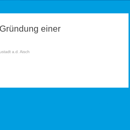
: Gründung einer
stadt a.d. Aisch
Rückblick der AfD-Stadtratsgruppe Fürth auf die
Haushaltsberatungen
→