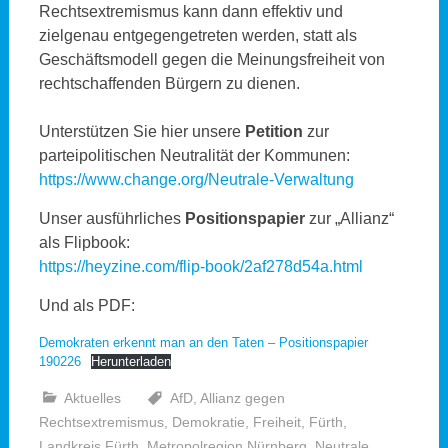
Rechtsextremismus kann dann effektiv und
zielgenau entgegengetreten werden, statt als
Geschäftsmodell gegen die Meinungsfreiheit von
rechtschaffenden Bürgern zu dienen.
Unterstützen Sie hier unsere
Petition
zur
parteipolitischen Neutralität der Kommunen:
https://www.change.org/Neutrale-Verwaltung
Unser ausführliches
Positionspapier
zur „Allianz“
als Flipbook:
https://heyzine.com/flip-book/2af278d54a.html
Und als PDF:
Demokraten erkennt man an den Taten – Positionspapier
190226
Herunterladen
Aktuelles
AfD
,
Allianz gegen
Rechtsextremismus
,
Demokratie
,
Freiheit
,
Fürth
,
Landkreis Fürth
,
Metropolregion Nürnberg
,
Neutrale