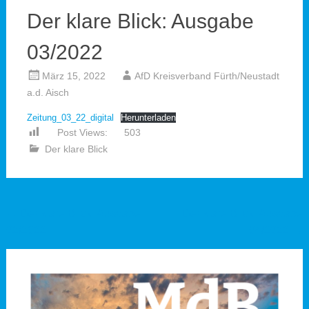
Der klare Blick: Ausgabe
03/2022
März 15, 2022
AfD Kreisverband Fürth/Neustadt
a.d. Aisch
Zeitung_03_22_digital
Herunterladen
Post Views:
503
Der klare Blick
Beitragsnavigation
←
Der klare Blick: Ausgabe
Der klare Blick: Ausgabe
02/2022
04/2022
→